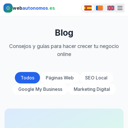
Ir al contenido principal
Ir al contenido principal
web
autonomos
.es
Blog
Consejos y guías para hacer crecer tu negocio
online
Todos
Páginas Web
SEO Local
Google My Business
Marketing Digital