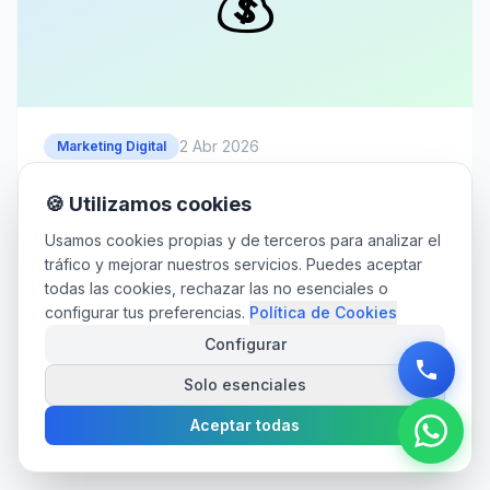
💰
2 Abr 2026
Marketing Digital
Cuanto deberia gastar un autonomo
🍪 Utilizamos cookies
en marketing digital?
Usamos cookies propias y de terceros para analizar el
La pregunta que todo autonomo se hace:
tráfico y mejorar nuestros servicios. Puedes aceptar
cuanto debo invertir en marketing digital? Te
todas las cookies, rechazar las no esenciales o
damos cifras reales, ejemplos concretos y un
configurar tus preferencias.
Política de Cookies
plan por fases desde 0 euros hasta 200 euros
Configurar
al mes.
Solo esenciales
10
min de lectura
Aceptar todas
Leer más