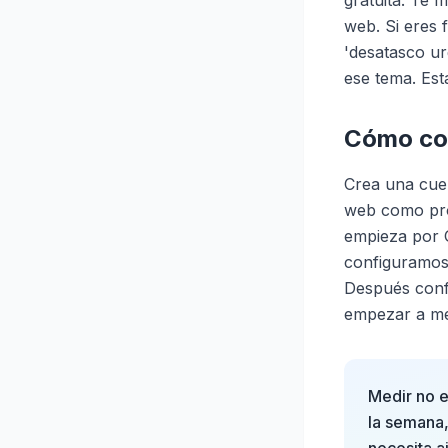
gratuita. Te 
web. Si eres 
'desatasco ur
ese tema. Est
Cómo con
Crea una cuen
web como prop
empieza por 
configuramos 
Después conf
empezar a me
Medir no e
la semana,