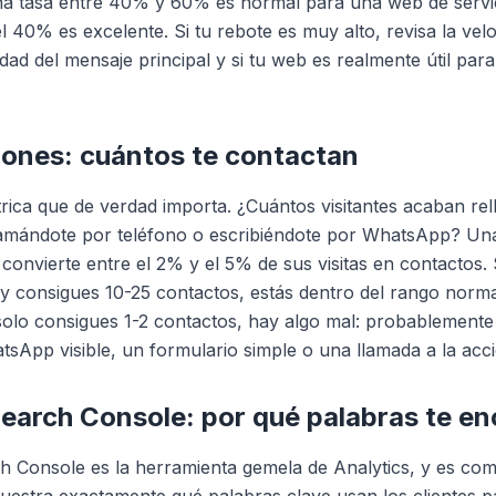
na tasa entre 40% y 60% es normal para una web de servic
l 40% es excelente. Si tu rebote es muy alto, revisa la vel
idad del mensaje principal y si tu web es realmente útil para
ones: cuántos te contactan
trica que de verdad importa. ¿Cuántos visitantes acaban re
llamándote por teléfono o escribiéndote por WhatsApp? U
onvierte entre el 2% y el 5% de sus visitas en contactos. 
s y consigues 10-25 contactos, estás dentro del rango normal
 solo consigues 1-2 contactos, hay algo mal: probablemente 
sApp visible, un formulario simple o una llamada a la acci
earch Console: por qué palabras te e
h Console es la herramienta gemela de Analytics, y es co