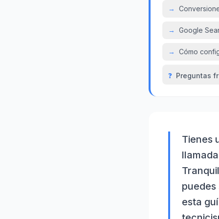
→
Conversione
→
Google Sear
→
Cómo config
❓
Preguntas f
Tienes 
llamadas
Tranqui
puedes 
esta gu
tecnici