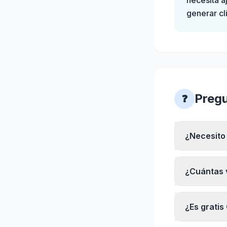
necesita a
generar cl
Pregu
❓
¿Necesito
¿Cuántas v
¿Es gratis