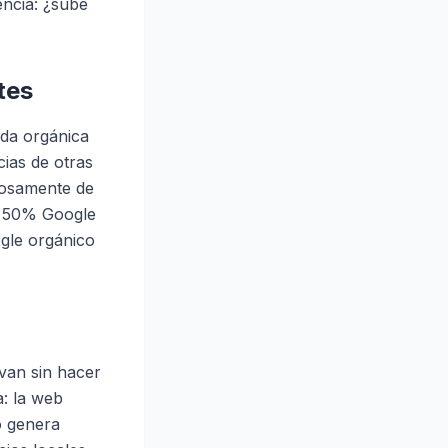
encia: ¿sube
tes
eda orgánica
cias de otras
grosamente de
o: 50% Google
ogle orgánico
 van sin hacer
: la web
o genera