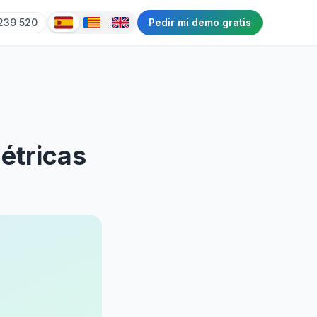
239 520
Pedir mi demo gratis
étricas