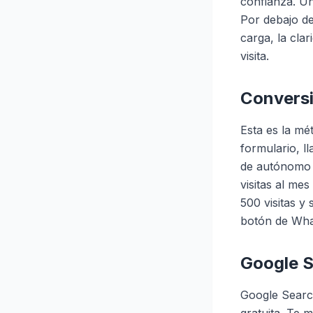
confianza. U
Por debajo de
carga, la clar
visita.
Conversi
Esta es la mé
formulario, 
de autónomo c
visitas al me
500 visitas y
botón de What
Google S
Google Searc