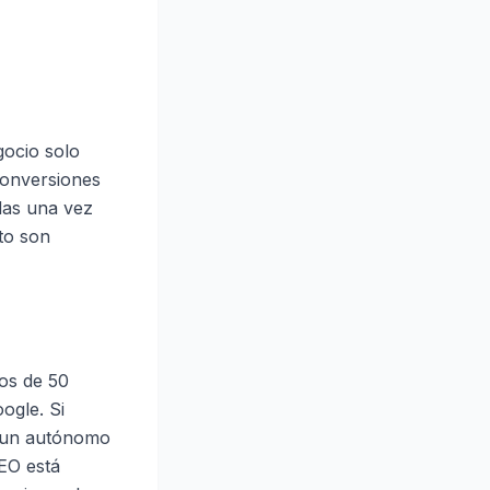
gocio solo
 conversiones
das una vez
to son
nos de 50
oogle. Si
a un autónomo
SEO está