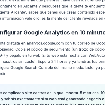
muestra exactamente qué palabras clave usan los clientes pa
fontanero en Alicante y descubres que la gente te encuen
gente Alicante', sabes que tienes que crear contenido espe
a información vale oro: es la mente del cliente revelada en 
figurar Google Analytics en 10 minut
ta gratuita en analytics.google.com con tu correo de Goo
iedad. Copia el código de seguimiento (un trozo de códig
G-) y pégalo en tu web (si tu web está hecha con WebAuto
nosotros sin coste). Espera 24 horas y ya tendrás tus pri
igura Google Search Console del mismo modo. Listo: ya p
dir.
s complicado si te centras en lo que importa. 5 métricas, 10
 y sabrás exactamente si tu web está generando negocio o 