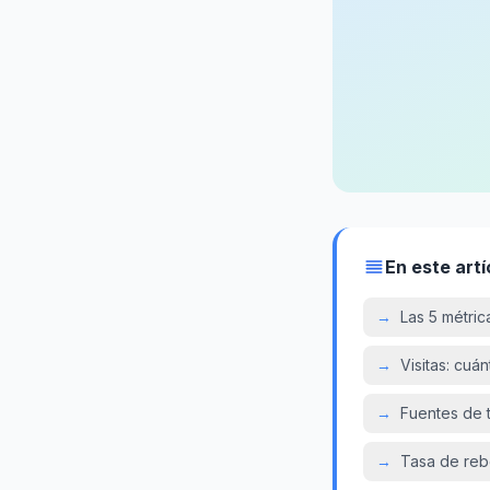
En este artí
→
Las 5 métri
→
Visitas: cuá
→
Fuentes de t
→
Tasa de reb