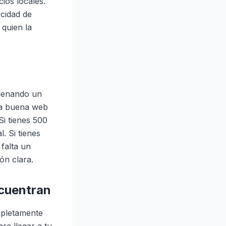
ios locales.
ocidad de
 quien la
llenando un
na buena web
Si tienes 500
. Si tienes
falta un
ón clara.
ncuentran
mpletamente