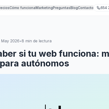
recios
Cómo funciona
Marketing
Preguntas
Blog
Contacto
654 
 May 2026
•
8
min de lectura
ber si tu web funciona: m
 para autónomos