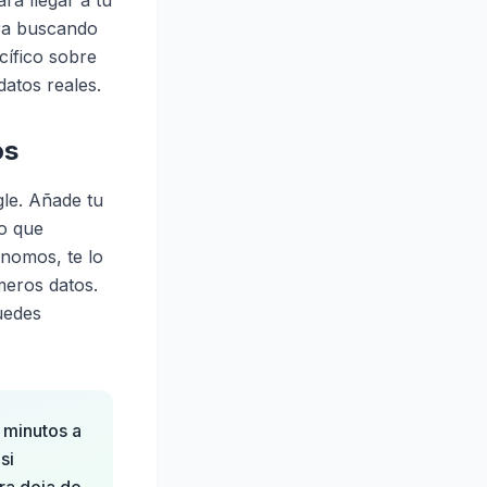
ra llegar a tu
tra buscando
cífico sobre
datos reales.
os
gle. Añade tu
o que
nomos, te lo
meros datos.
uedes
 minutos a
si