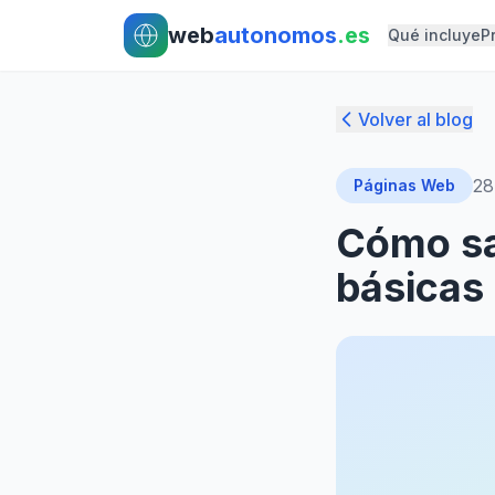
Ir al contenido principal
Ir al contenido principal
web
autonomos
.es
Qué incluye
P
Volver al blog
28
Páginas Web
Cómo sa
básicas