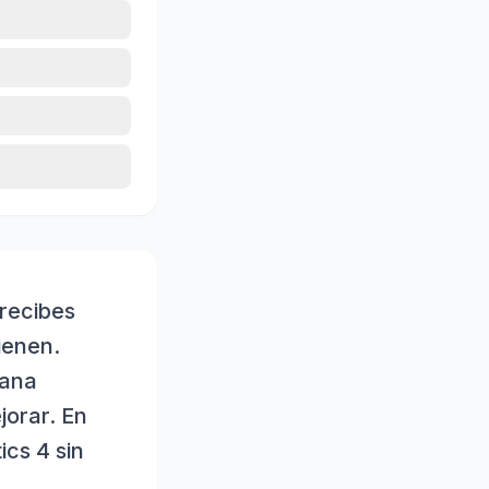
recibes
ienen.
mana
orar. En
cs 4 sin