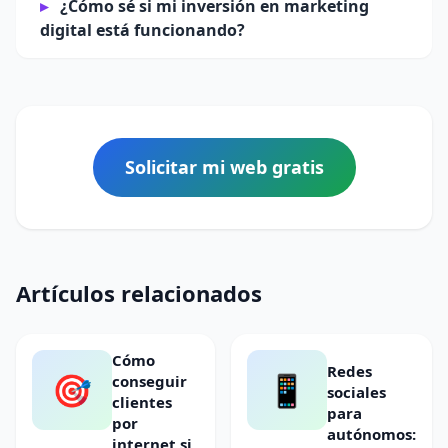
¿Cómo sé si mi inversión en marketing
digital está funcionando?
Solicitar mi web gratis
Artículos relacionados
Cómo
Redes
🎯
📱
conseguir
sociales
clientes
para
por
autónomos:
internet si