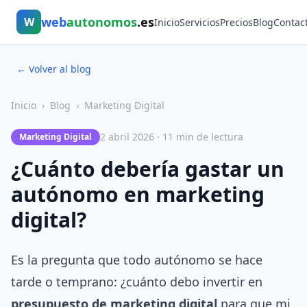
web
autonomos
.es
W
Inicio
Servicios
Precios
Blog
Contac
← Volver al blog
Inicio
›
Blog
›
Marketing Digital
2 abril 2026 · 11 min de lectura
Marketing Digital
¿Cuánto debería gastar un
autónomo en marketing
digital?
Es la pregunta que todo autónomo se hace
tarde o temprano: ¿cuánto debo invertir en
presupuesto de marketing digital
para que mi