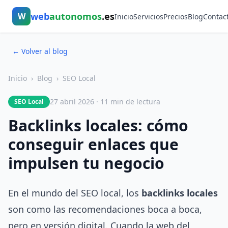
web
autonomos
.es
W
Inicio
Servicios
Precios
Blog
Contac
← Volver al blog
Inicio
›
Blog
›
SEO Local
27 abril 2026 · 11 min de lectura
SEO Local
Backlinks locales: cómo
conseguir enlaces que
impulsen tu negocio
En el mundo del SEO local, los
backlinks locales
son como las recomendaciones boca a boca,
pero en versión digital. Cuando la web del