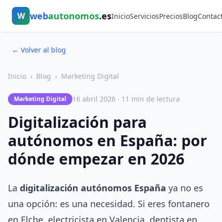
web
autonomos
.es
W
Inicio
Servicios
Precios
Blog
Contac
← Volver al blog
Inicio
›
Blog
›
Marketing Digital
16 abril 2026 · 11 min de lectura
Marketing Digital
Digitalización para
autónomos en España: por
dónde empezar en 2026
La
digitalización autónomos España
ya no es
una opción: es una necesidad. Si eres fontanero
en Elche, electricista en Valencia, dentista en