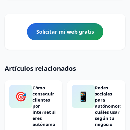
Solicitar mi web gratis
Artículos relacionados
Cómo
Redes
🎯
📱
conseguir
sociales
clientes
para
por
autónomos:
internet si
cuáles usar
eres
según tu
autónomo
negocio