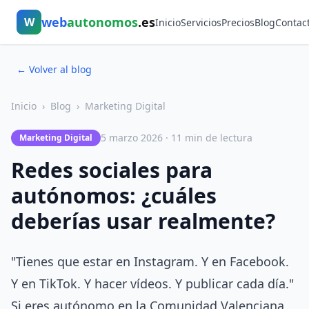
web
autonomos
.es
W
Inicio
Servicios
Precios
Blog
Contac
← Volver al blog
Inicio
›
Blog
›
Marketing Digital
5 marzo 2026 · 11 min de lectura
Marketing Digital
Redes sociales para
autónomos: ¿cuáles
deberías usar realmente?
"Tienes que estar en Instagram. Y en Facebook.
Y en TikTok. Y hacer vídeos. Y publicar cada día."
Si eres autónomo en la Comunidad Valenciana,