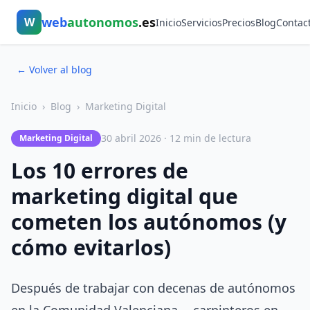
web
autonomos
.es
W
Inicio
Servicios
Precios
Blog
Contac
← Volver al blog
Inicio
›
Blog
›
Marketing Digital
30 abril 2026 · 12 min de lectura
Marketing Digital
Los 10 errores de
marketing digital que
cometen los autónomos (y
cómo evitarlos)
Después de trabajar con decenas de autónomos