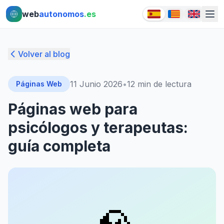
Ir al contenido principal
Ir al contenido principal
web
autonomos
.es
Volver al blog
11 Junio 2026
•
12
min de lectura
Páginas Web
Páginas web para
psicólogos y terapeutas:
guía completa