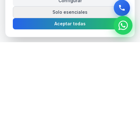
Configurar
Solo esenciales
Aceptar todas
web
autonomos
.es
—
Webs profesionales para autónomos
654 239 520
WhatsApp
info@webautonomos.es
Aviso Legal
Privacidad
Cookies
© 2026 webautonomos.es —
Todos los derechos reservados
Todos los precios indicados son sin IVA (21%).