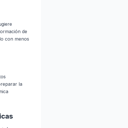
ugiere
nformación de
ado con menos
tos
preparar la
nica
icas