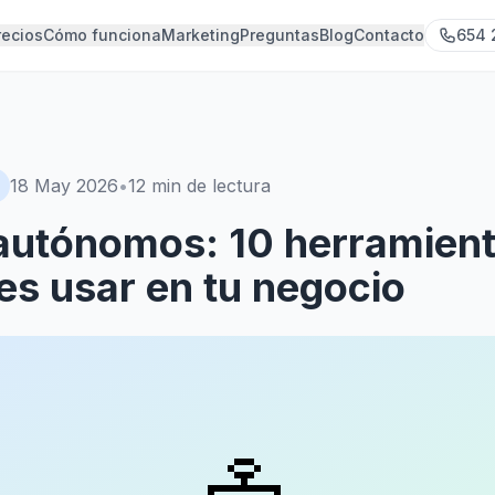
recios
Cómo funciona
Marketing
Preguntas
Blog
Contacto
654 
18 May 2026
•
12
min de lectura
 autónomos: 10 herramien
es usar en tu negocio