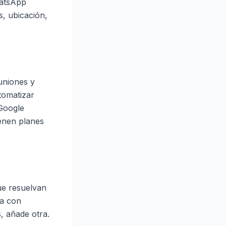
hatsApp
s, ubicación,
uniones y
tomatizar
 Google
ienen planes
ue resuelvan
za con
, añade otra.