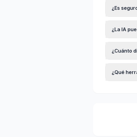
¿Es seguro
¿La IA pue
¿Cuánto d
¿Qué herr