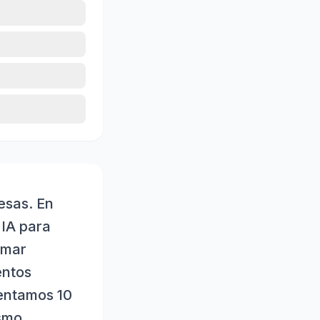
resas. En
 IA para
omar
entos
sentamos 10
smo,