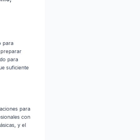
o para
, preparar
ido para
ue suficiente
caciones para
fesionales con
ásicas, y el