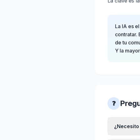
La clave es la
La IA es e
contratar.
de tu com
Y la mayor
Pregu
❓
¿Necesito