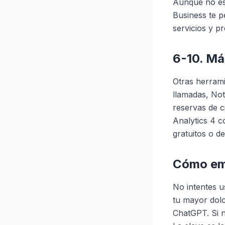
Aunque no es
Business te p
servicios y p
6-10. Má
Otras herrami
llamadas, Not
reservas de c
Analytics 4 c
gratuitos o de
Cómo emp
No intentes u
tu mayor dolo
ChatGPT. Si n