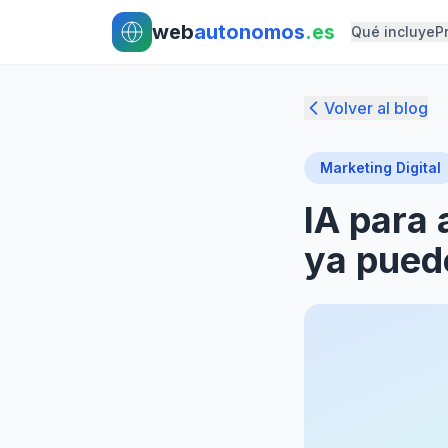
Ir al contenido principal
Ir al contenido principal
web
autonomos
.es
Qué incluye
P
Volver al blog
Marketing Digital
IA para
ya pued