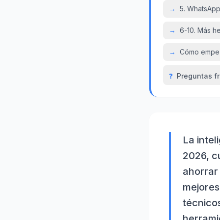
→
5. WhatsApp
→
6-10. Más h
→
Cómo empeza
❓
Preguntas f
La intel
2026, c
ahorrar
mejores
técnico
herrami