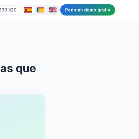
239 520
Pedir mi demo gratis
tas que