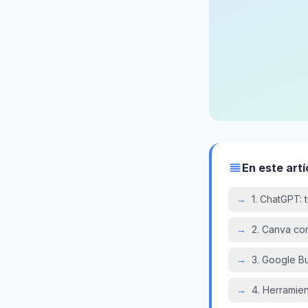
En este artí
→
1. ChatGPT: 
→
2. Canva con
→
3. Google Bu
→
4. Herramien