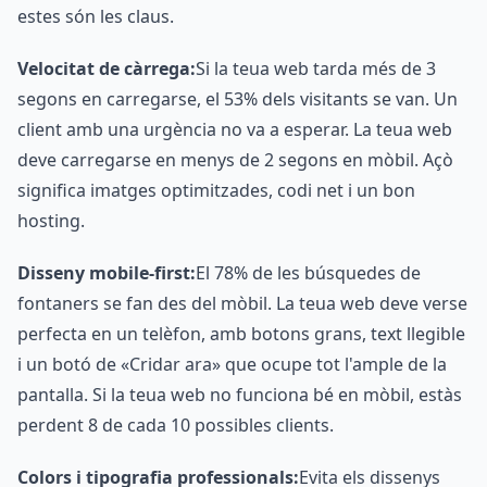
estes són les claus.
Velocitat de càrrega:
Si la teua web tarda més de 3
segons en carregarse, el 53% dels visitants se van. Un
client amb una urgència no va a esperar. La teua web
deve carregarse en menys de 2 segons en mòbil. Açò
significa imatges optimitzades, codi net i un bon
hosting.
Disseny mobile-first:
El 78% de les búsquedes de
fontaners se fan des del mòbil. La teua web deve verse
perfecta en un telèfon, amb botons grans, text llegible
i un botó de «Cridar ara» que ocupe tot l'ample de la
pantalla. Si la teua web no funciona bé en mòbil, estàs
perdent 8 de cada 10 possibles clients.
Colors i tipografia professionals:
Evita els dissenys