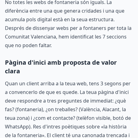
No totes les webs de fontaneria són iguals. La
diferència entre una que genera cridades i una que
acumula pols digital està en la seua estructura.
Després de dissenyar webs per a fontaners per tota la
Comunitat Valenciana, hem identificat les 7 seccions
que no poden faltar.
Pàgina d'inici amb proposta de valor
clara
Quan un client arriba a la teua web, tens 3 segons per
a convencerlo de que es quede. La teua pàgina d'inici
deve respondre a tres preguntes de immediat: ¿què
fas? (fontaneria), ¿on treballes? (València, Alacant, la
teua zona) i ¿com et contacte? (telèfon visible, botó de
WhatsApp). Res d'intres poètiques sobre «la història
de la fontaneria». El client té una canonada trencada i