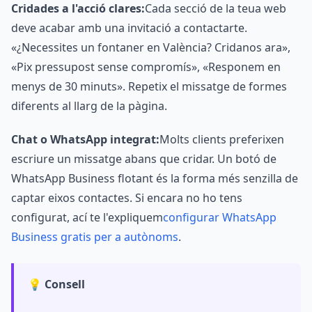
Cridades a l'acció clares:
Cada secció de la teua web
deve acabar amb una invitació a contactarte.
«¿Necessites un fontaner en València? Cridanos ara»,
«Pix pressupost sense compromís», «Responem en
menys de 30 minuts». Repetix el missatge de formes
diferents al llarg de la pàgina.
Chat o WhatsApp integrat:
Molts clients preferixen
escriure un missatge abans que cridar. Un botó de
WhatsApp Business flotant és la forma més senzilla de
captar eixos contactes. Si encara no ho tens
configurat, ací te l'expliquem
configurar WhatsApp
Business gratis per a autònoms
.
💡 Consell