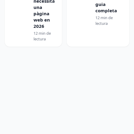
necessita
guia
una
completa
pàgina
12 min de
web en
lectura
2026
12 min de
lectura