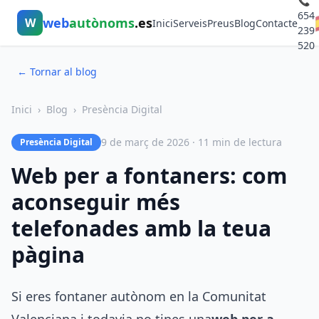
📞
654
web
autònoms
.es
W
Inici
Serveis
Preus
Blog
Contacte
239
520
← Tornar al blog
Inici
›
Blog
›
Presència Digital
9 de març de 2026 · 11 min de lectura
Presència Digital
Web per a fontaners: com
aconseguir més
telefonades amb la teua
pàgina
Si eres fontaner autònom en la Comunitat