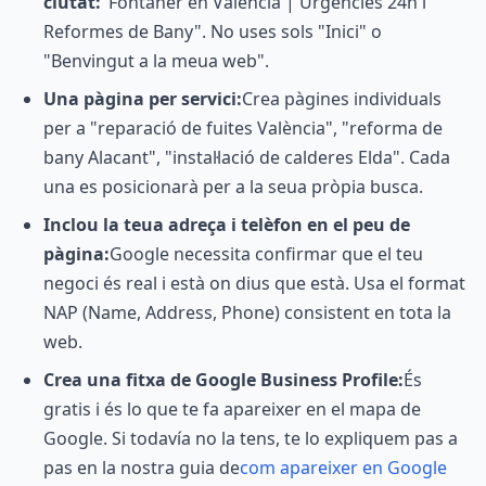
ciutat:
"Fontaner en València | Urgències 24h i
Reformes de Bany". No uses sols "Inici" o
"Benvingut a la meua web".
Una pàgina per servici:
Crea pàgines individuals
per a "reparació de fuites València", "reforma de
bany Alacant", "instal·lació de calderes Elda". Cada
una es posicionarà per a la seua pròpia busca.
Inclou la teua adreça i telèfon en el peu de
pàgina:
Google necessita confirmar que el teu
negoci és real i està on dius que està. Usa el format
NAP (Name, Address, Phone) consistent en tota la
web.
Crea una fitxa de Google Business Profile:
És
gratis i és lo que te fa apareixer en el mapa de
Google. Si todavía no la tens, te lo expliquem pas a
pas en la nostra guia de
com apareixer en Google