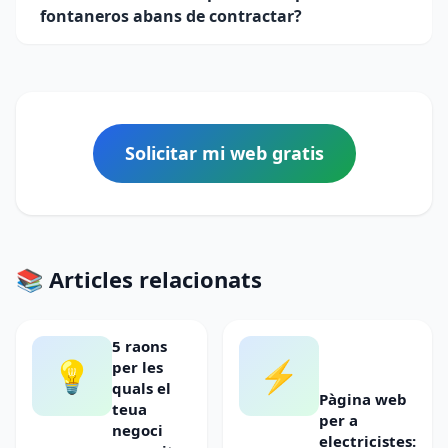
fontaneros abans de contractar?
Solicitar mi web gratis
📚 Articles relacionats
5 raons
💡
⚡
per les
quals el
Pàgina web
teua
per a
negoci
electricistes: