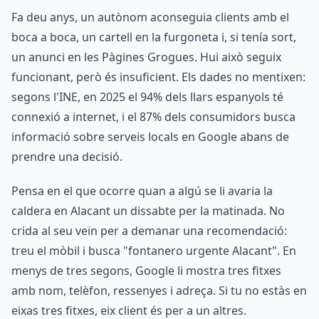
Fa deu anys, un autònom aconseguia clients amb el
boca a boca, un cartell en la furgoneta i, si tenía sort,
un anunci en les Pàgines Grogues. Hui això seguix
funcionant, però és insuficient. Els dades no mentixen:
segons l'INE, en 2025 el 94% dels llars espanyols té
connexió a internet, i el 87% dels consumidors busca
informació sobre serveis locals en Google abans de
prendre una decisió.
Pensa en el que ocorre quan a algú se li avaria la
caldera en Alacant un dissabte per la matinada. No
crida al seu veïn per a demanar una recomendació:
treu el mòbil i busca "fontanero urgente Alacant". En
menys de tres segons, Google li mostra tres fitxes
amb nom, telèfon, ressenyes i adreça. Si tu no estàs en
eixas tres fitxes, eix client és per a un altres.