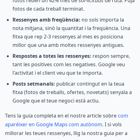
fotos reben un 42% més de sol·licituds de ruta. Puja
fotos de cada treball terminat.
Ressenyes amb freqüència:
no sols importa la
nota mitjana, sinó la quantitat i la freqüència. Una
fitxa que rep 2-3 ressenyes al mes es posiciona
millor que una amb moltes ressenyes antigues.
Respostes a totes les ressenyes:
respon sempre,
tant les positives com les negatives. Google veu
l'activitat i el client veu que te importa.
Posts setmanals:
publicar contingut en la teua
fitxa (fotos de treballs, ofertes, novetats) senyala a
Google que el teue negoci està actiu.
Tens la guia completa en el nostre article sobre
com
aparéixer en Google Maps com autònom
. I si vols
millorar les teues ressenyes, llig la nostra guia per a