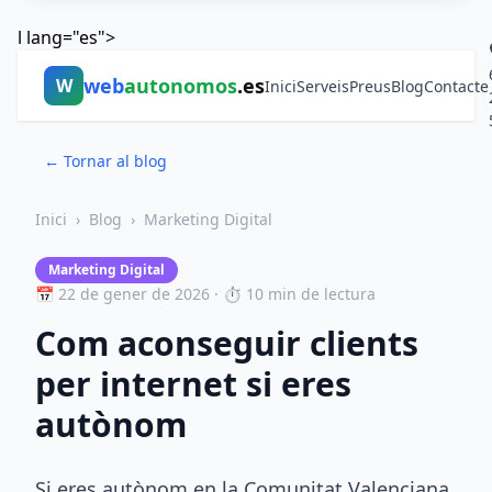
l lang="es">
web
autonomos
.es
W
Inici
Serveis
Preus
Blog
Contacte
← Tornar al blog
Inici
›
Blog
›
Marketing Digital
Marketing Digital
📅 22 de gener de 2026 · ⏱ 10 min de lectura
Com aconseguir clients
per internet si eres
autònom
Si eres autònom en la Comunitat Valenciana