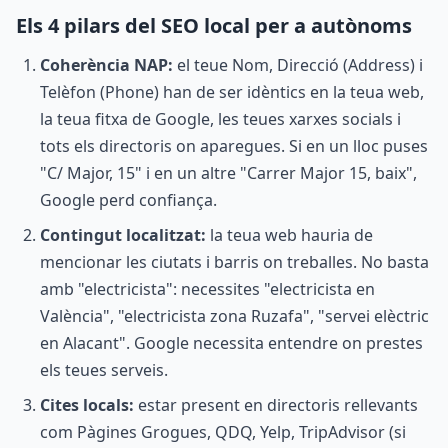
Els 4 pilars del SEO local per a autònoms
Coherència NAP:
el teue Nom, Direcció (Address) i
Telèfon (Phone) han de ser idèntics en la teua web,
la teua fitxa de Google, les teues xarxes socials i
tots els directoris on aparegues. Si en un lloc puses
"C/ Major, 15" i en un altre "Carrer Major 15, baix",
Google perd confiança.
Contingut localitzat:
la teua web hauria de
mencionar les ciutats i barris on treballes. No basta
amb "electricista": necessites "electricista en
València", "electricista zona Ruzafa", "servei elèctric
en Alacant". Google necessita entendre on prestes
els teues serveis.
Cites locals:
estar present en directoris rellevants
com Pàgines Grogues, QDQ, Yelp, TripAdvisor (si