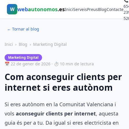
📞
65
web
autonomos
.es
W
Inici
Serveis
Preus
Blog
Contacte
23
52
← Tornar al blog
Inici
›
Blog
›
Marketing Digital
Marketing Digital
📅 22 de gener de 2026 · ⏱ 10 min de lectura
Com aconseguir clients per
internet si eres autònom
Si eres autònom en la Comunitat Valenciana i
vols
aconseguir clients per internet
, aquesta
guia és per a tu. Da igual si eres electricista en